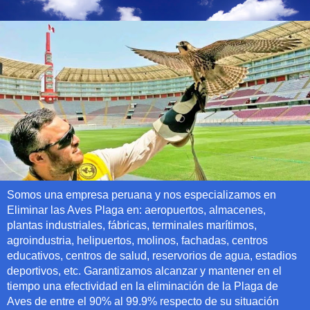
Somos una empresa peruana y nos especializamos en
Eliminar las Aves Plaga en: aeropuertos, almacenes,
plantas industriales, fábricas, terminales marítimos,
agroindustria, helipuertos, molinos, fachadas, centros
educativos, centros de salud, reservorios de agua, estadios
deportivos, etc. Garantizamos alcanzar y mantener en el
tiempo una efectividad en la eliminación de la Plaga de
Aves de entre el 90% al 99.9% respecto de su situación