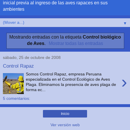
inicial previa al ingreso de las aves rapaces en sus
ambientes
▼
Mostrando entradas con la etiqueta
Control biológico
de Aves
.
Mostrar todas las entradas
sábado, 25 de octubre de 2008
Control Rapaz
Somos Control Rapaz, empresa Peruana
›
especializada en el Control Ecológico de Aves
Plaga. Eliminamos la presencia de aves plaga de
forma ec...
5 comentarios:
Inicio
Ver versión web